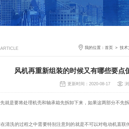
我的位置：
首页
>
技术
/ ARTICLE
风机再重新组装的时候又有哪些要点
更新时间：2020-08-17
浏
就是要将处理机壳和轴承箱先拆卸下来，如果这两部分不先拆
清洗的过程之中需要特别注意到的就是不可以对电动机直联传