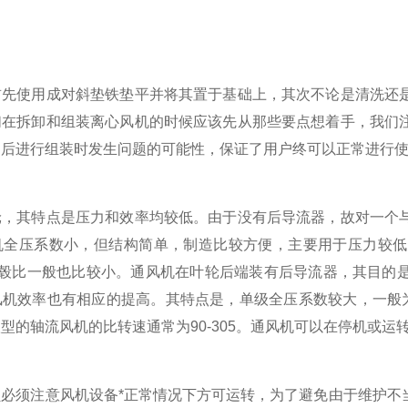
使用成对斜垫铁垫平并将其置于基础上，其次不论是清洗还是
们在拆卸和组装离心风机的时候应该先从那些要点想着手，我们
之后进行组装时发生问题的可能性，保证了用户终可以正常进行
其特点是压力和效率均较低。由于没有后导流器，故对一个与
机全压系数小，但结构简单，制造比较方便，主要用于压力较低
期叶轮毂比一般也比较小。通风机在叶轮后端装有后导流器，其目
机效率也有相应的提高。其特点是，单级全压系数较大，一般为0
型的轴流风机的比转速通常为90-305。通风机可以在停机或
须注意风机设备*正常情况下方可运转，为了避免由于维护不当