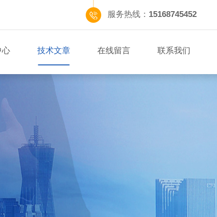
服务热线：
15168745452
中心
技术文章
在线留言
联系我们