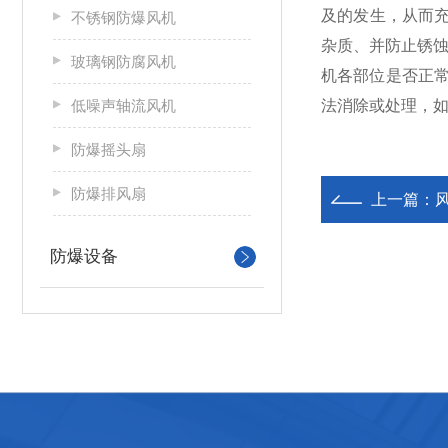
及的发生，从而充
不锈钢防爆风机
杂质、并防止锈
玻璃钢防腐风机
机各部位是否正
低噪声轴流风机
法消除或处理，如
防爆摇头扇
防爆排风扇
上一篇：
防爆设备