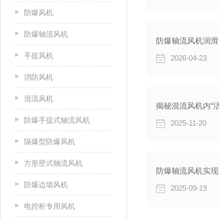
防爆风机
防爆轴流风机
防爆轴流风机润滑
手提风机
2026-04-23
消防风机
混流风机
揭秘混流风机内“
防爆手提式轴流风机
2025-11-20
隔爆型防爆风机
方形壁式轴流风机
防爆轴流风机实现
防爆边墙风机
2025-09-19
电控柜专用风机