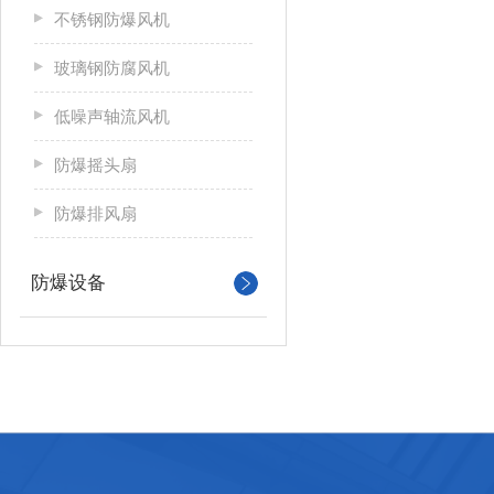
不锈钢防爆风机
玻璃钢防腐风机
低噪声轴流风机
防爆摇头扇
防爆排风扇
防爆设备