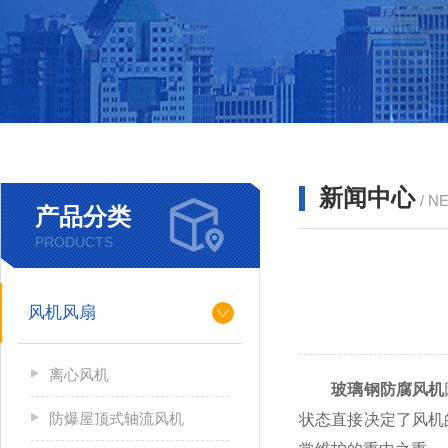
新闻中心
/ N
产品分类
PRODUCTS
风机风扇
离心风机
玻璃钢防腐风机
防爆屋顶式轴流风机
状态直接决定了风机