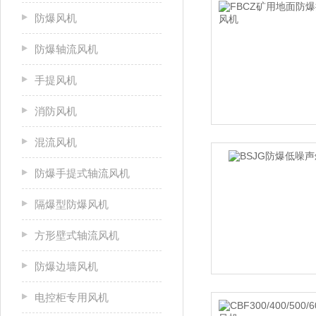
防爆风机
防爆轴流风机
手提风机
消防风机
混流风机
防爆手提式轴流风机
隔爆型防爆风机
方形壁式轴流风机
防爆边墙风机
电控柜专用风机