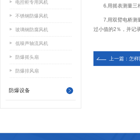
电控柜专用风机
6.用摇表测量三相
不锈钢防爆风机
7.用双臂电桥测量
过小值的2％，并记
玻璃钢防腐风机
低噪声轴流风机
防爆摇头扇
上一篇：
怎样
防爆排风扇
防爆设备