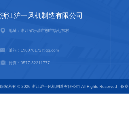
浙江沪一风机制造有限公司
地址：浙江省乐清市柳市镇七东村
邮箱：190078172@qq.com
传真：0577-82211777
版权所有 © 2026 浙江沪一风机制造有限公司 All Rights Reserved
备案号