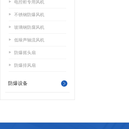
电控柜专用风机
不锈钢防爆风机
玻璃钢防腐风机
低噪声轴流风机
防爆摇头扇
防爆排风扇
防爆设备