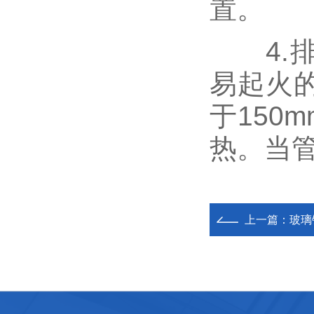
置。
4.排
易起火
于150
热。当
上一篇：
玻璃