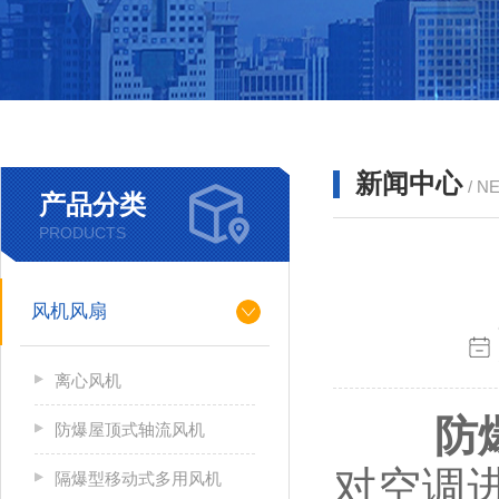
新闻中心
/ N
产品分类
PRODUCTS
风机风扇
离心风机
防
防爆屋顶式轴流风机
对空调
隔爆型移动式多用风机