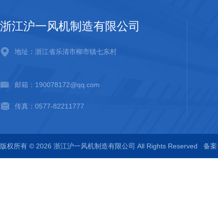
浙江沪一风机制造有限公司
地址：浙江省乐清市柳市镇七东村
邮箱：190078172@qq.com
传真：0577-82211777
版权所有 © 2026 浙江沪一风机制造有限公司 All Rights Reserved
备案号