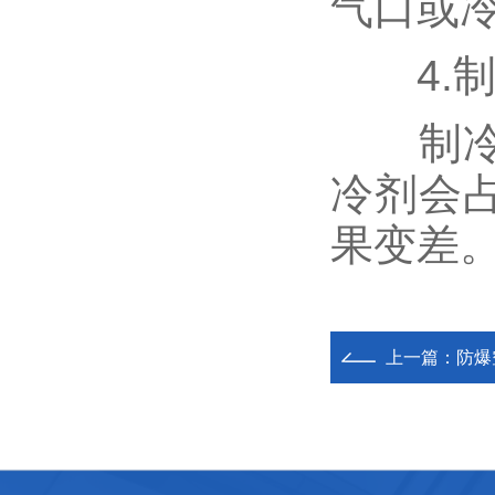
气口或
4.制
制冷剂
冷剂会
果变差
上一篇：
防爆