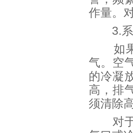
作量。
3.系
如果空
气。空
的冷凝
高，排
须清除
对于该