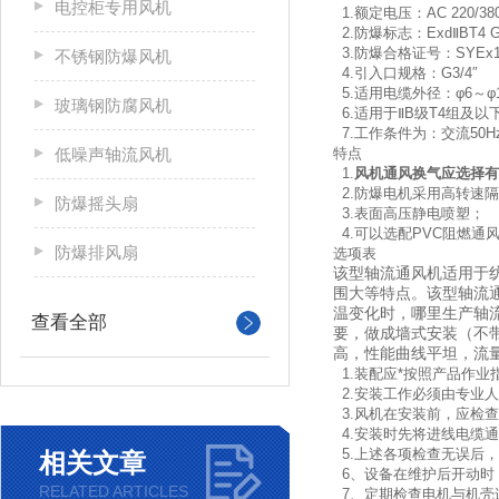
电控柜专用风机
1.额定电压：AC 220/380
2.防爆标志：ExdⅡBT4 G
3.防爆合格证号：SYEx17
不锈钢防爆风机
4.引入口规格：G3/4″
5.适用电缆外径：φ6～φ
玻璃钢防腐风机
6.适用于ⅡB级T4组及
7.工作条件为：交流50
低噪声轴流风机
特点
1.
风机通风换气应选择有
2.防爆电机采用高转速
防爆摇头扇
3.表面高压静电喷塑；
4.可以选配PVC阻燃通
防爆排风扇
选项表
该型轴流通风机适用于
围大等特点。该型轴流
温变化时，哪里生产轴
查看全部
要，做成墙式安装（不
高，性能曲线平坦，流
1.装配应*按照产品作业
2.安装工作必须由专业
3.风机在安装前，应检
4.安装时先将进线电缆
5.上述各项检查无误后
相关文章
6、设备在维护后开动时
RELATED ARTICLES
7、定期检查电机与机壳