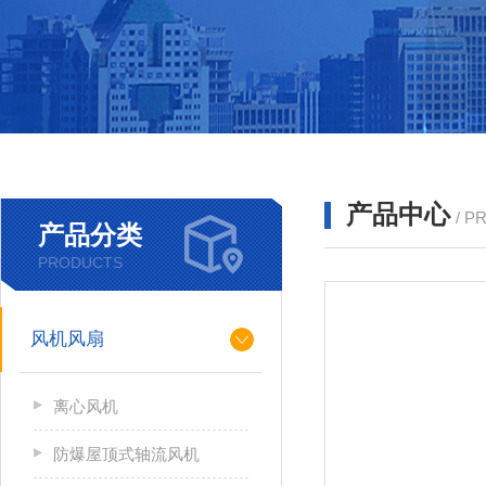
产品中心
/ P
产品分类
PRODUCTS
风机风扇
离心风机
防爆屋顶式轴流风机