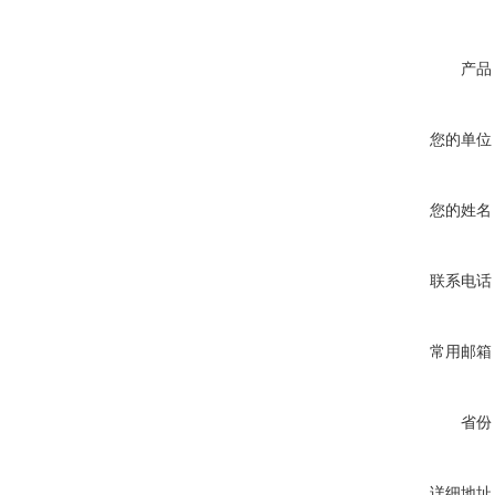
产品
您的单位
您的姓名
联系电话
常用邮箱
省份
详细地址