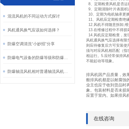
8、定期检查风机是否运
9、定期清除叶片表面积
10、定期为电机轴承更
混流风机的不同运动方式探讨
11、风机应定期检查绝
12.风机不得随意拆卸,
风机通风换气应该如何选择？
13.在维修过程中不得
14.风机应定期检查，
风机通风换气应选择有限
防爆空调清洗“小妙招”分享
则应待修复后方可安装使
须与对应风机相匹配（指
相运行。5.应经常保持
防爆电气设备的防爆等级和防爆形式介绍
不能起动等现象。
防爆轴流风机相对普通轴流风机有啥优势
排风机因产品质量，效
般排风机都是以耐腐蚀
业主也应于收到货品时
象。包装材料是否未损
应置于室内。如果排风
在线咨询