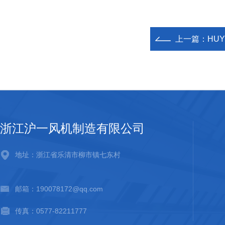
上一篇：
HUY
浙江沪一风机制造有限公司
地址：浙江省乐清市柳市镇七东村
邮箱：190078172@qq.com
传真：0577-82211777