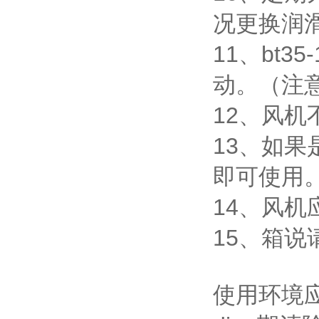
况更换润
11、bt
动。（注
12、风机
13、如
即可使用
14、风
15、箱说
使用环境