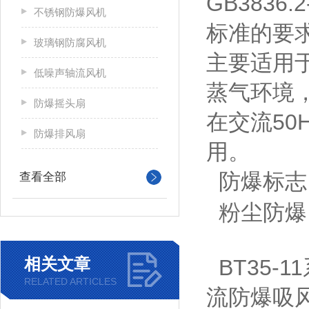
GB383
不锈钢防爆风机
标准的要
玻璃钢防腐风机
主要适用于
低噪声轴流风机
蒸气环境
防爆摇头扇
在交流50
防爆排风扇
用。
防爆标志：气体
查看全部
粉尘防爆：Ex
相关文章
BT35-
RELATED ARTICLES
流防爆吸风