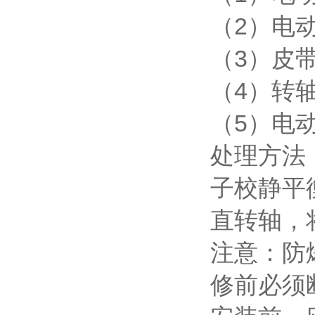
（2）电
（3）皮
（4）转
（5）电
处理方法
子校静平
直转轴，
注意：防
修前必须