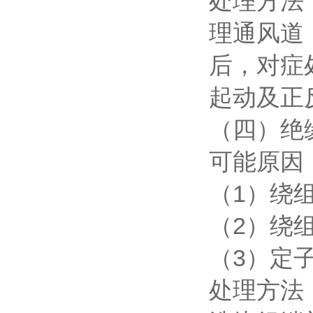
处理方法
理通风道
后，对症
起动及正
（四）绝
可能原因
（1）绕
（2）绕
（3）定
处理方法