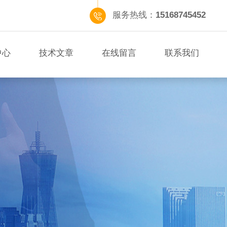
服务热线：
15168745452
中心
技术文章
在线留言
联系我们