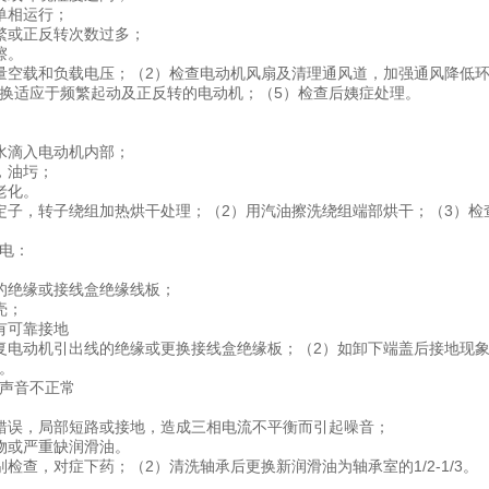
单相运行；
繁或正反转次数过多；
擦。
量空载和负载电压；（2）检查电动机风扇及清理通风道，加强通风降低环
换适应于频繁起动及正反转的电动机；（5）检查后姨症处理。
水滴入电动机内部；
，油圬；
老化。
定子，转子绕组加热烘干处理；（2）用汽油擦洗绕组端部烘干；（3）检
电：
的绝缘或接线盒绝缘线板；
壳；
有可靠接地
复电动机引出线的绝缘或更换接线盒绝缘板；（2）如卸下端盖后接地现
。
声音不正常
错误，局部短路或接地，造成三相电流不平衡而引起噪音；
物或严重缺润滑油。
检查，对症下药；（2）清洗轴承后更换新润滑油为轴承室的1/2-1/3。