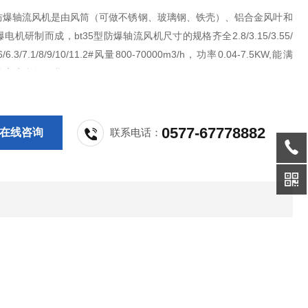
11防爆轴流风机是由风筒（可做不锈钢、玻璃钢、铁壳）、铝合金风叶和
电机研制而成，bt35型防爆轴流风机尺寸的规格齐全2.8/3.15/3.55/
5.6/6.3/7.1/8/9/10/11.2#风量800-70000m3/h，功率0.04-7.5KW,能满
分客户参数要求。
0577-67778882
在线咨询
联系电话：