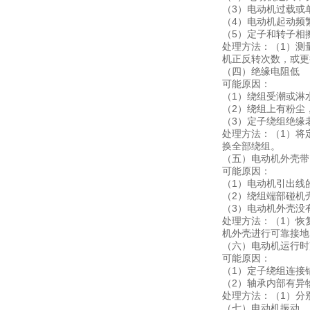
（3）电动机过载或
（4）电动机起动频
（5）定子和转子相
处理方法：（1）测
机正反转次数，或更
（四）绝缘电阻低
可能原因：
（1）绕组受潮或淋
（2）绕组上有粉尘
（3）定子绕组绝缘
处理方法：（1）将
换全部绕组。
（五）电动机外壳带
可能原因：
（1）电动机引出线
（2）绕组端部碰机
（3）电动机外壳没
处理方法：（1）恢
机外壳进行可靠接地
（六）电动机运行时
可能原因：
（1）定子绕组连接
（2）轴承内部有异
处理方法：（1）分别
（七）电动机振动