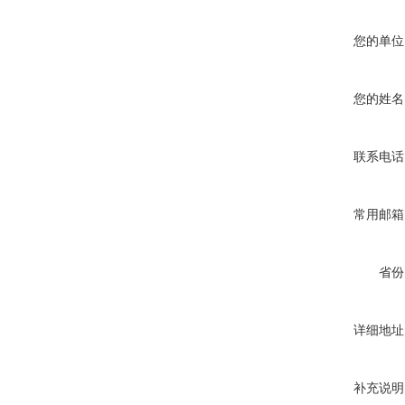
您的单位
您的姓名
联系电话
常用邮箱
省份
详细地址
补充说明