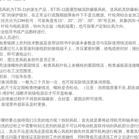
流风机为T35-11的派生产品，BT35-11圆通型轴流防爆吸风机、送风机其防爆标志
" ,具有“高"的保护级别，在正常运行或预期故障条件下不是点燃源。叶轮用铝合金
分为13种机号，可装角度有15°、20°、25°、30°、35°等五种。风量(826~67
。叶轮与电机直联，转向为左旋（电机端看)，也可按客户定制出风方向。
作业指导书或产品图样进行。
业人员进行。
应检查铭牌上所列技术数据及使用说明书中的基本参数是否与实际使用情况相符
电缆通过引入装置接到接线腔的接线端子上，并压紧密封圈，使电缆密封好，接
后，即可通电运行。
动时，需注意风机各部件是否正常。
机壳连接螺栓的紧固情况，检查风机叶轮上各螺栓的紧固情况，检查减振器连接
运行在工况范围里。
积灰、污垢等杂质。
更换润滑脂，一般为三个月加一次，也可按实际情况更换润滑脂。
轴流风机尺寸应定期检查绝缘情况、螺栓是否松动。（注意：润滑脂质量不良,易造
卸,维护时,须断开前级电源后才可开盖检修。
机在维修过程中不得损坏隔爆面，合好盖，紧固后即可使用。
，发现零件损坏应及时更换。
有哪些要点值得我们注意的地方呢？拆卸风机：首先就是要将处理机壳和轴承箱
清洗的过程之中需要特别注意到的就是不可以对电动机直联传动到风机部分进行
础上，其次不论是清洗还是组装离心风机时都先对其调节机构进行检测，查看其
些要点问题才能保证实际拆卸工作的准确性，同时降低完成清洗工作之后进行组