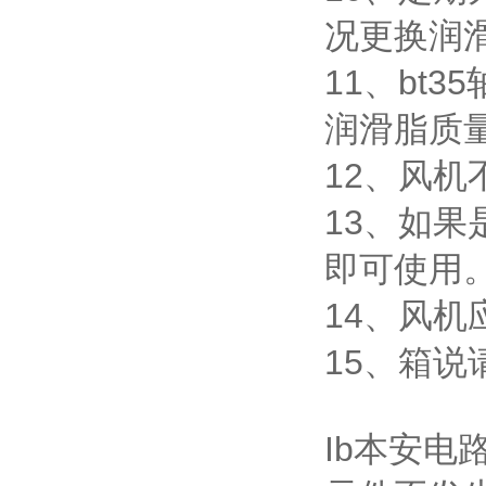
况更换润
11、bt
润滑脂质
12、风机
13、如
即可使用
14、风
15、箱说
Ib本安