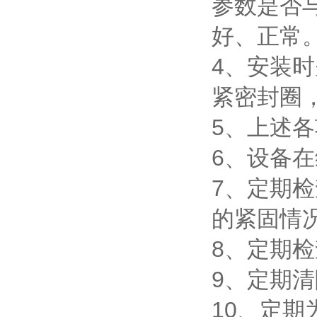
参数是否
好、正常
4、安装
紧密封圈
5、上述
6、设备
7、定期
的紧固情
8、定期
9、定期
10、定