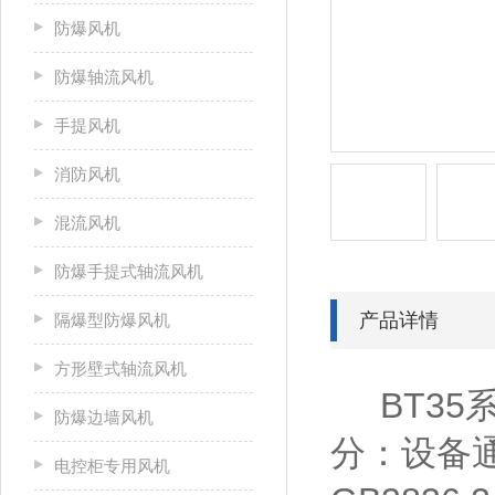
防爆风机
防爆轴流风机
手提风机
消防风机
混流风机
防爆手提式轴流风机
产品详情
隔爆型防爆风机
方形壁式轴流风机
BT35系
防爆边墙风机
分：设备
电控柜专用风机