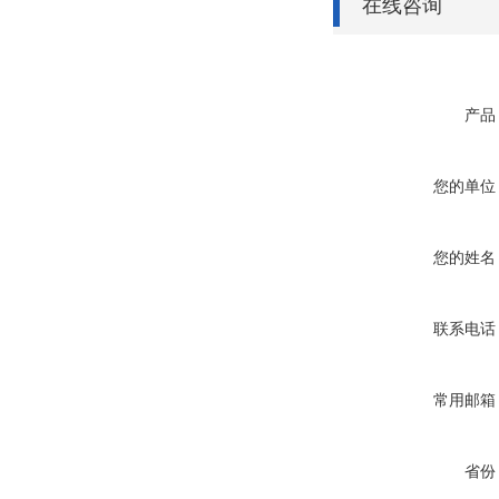
在线咨询
产品
您的单位
您的姓名
联系电话
常用邮箱
省份