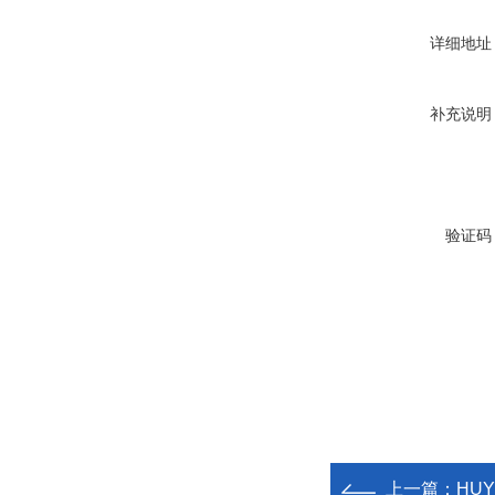
详细地址
补充说明
验证码
上一篇：
HUY