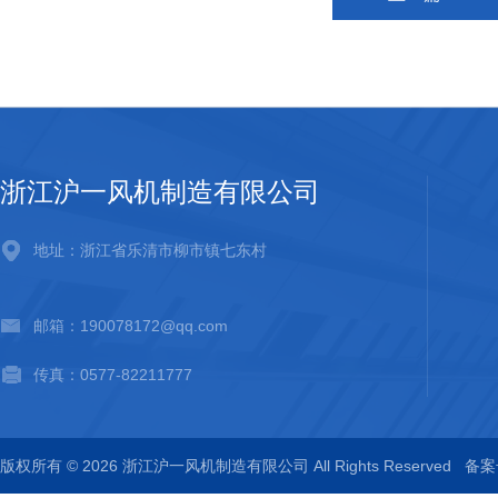
浙江沪一风机制造有限公司
地址：浙江省乐清市柳市镇七东村
邮箱：190078172@qq.com
传真：0577-82211777
版权所有 © 2026 浙江沪一风机制造有限公司 All Rights Reserved
备案号