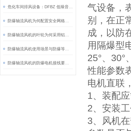
气设备，表
危化车间排风设备：DFBZ 低噪音防爆轴流风机
别，在正
防爆轴流风机为何配置安全网格或护罩？
成，以防
防爆轴流风机的叶轮为何采用铝合金材质？
用隔爆型电
防爆轴流风机使用场景与防爆等级、安装维护要点
25°、30°
防爆轴流风机的防爆电机接线要求知多少？
性能参数
电机直联
1、装配
2、安装
3、风机