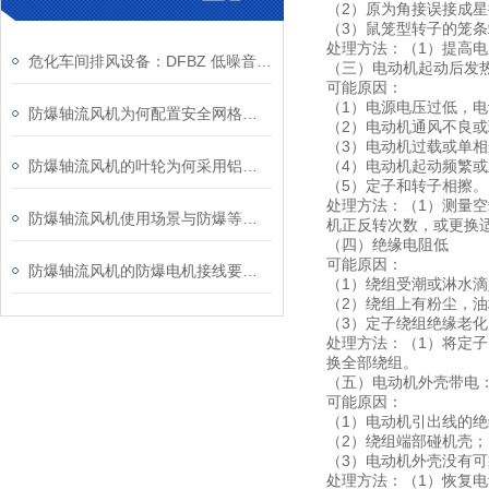
（2）原为角接误接成星
（3）鼠笼型转子的笼
处理方法：（1）提高
危化车间排风设备：DFBZ 低噪音防爆轴流风机
（三）电动机起动后发
可能原因：
（1）电源电压过低，
防爆轴流风机为何配置安全网格或护罩？
（2）电动机通风不良
（3）电动机过载或单
防爆轴流风机的叶轮为何采用铝合金材质？
（4）电动机起动频繁
（5）定子和转子相擦。
处理方法：（1）测量
防爆轴流风机使用场景与防爆等级、安装维护要点
机正反转次数，或更换
（四）绝缘电阻低
可能原因：
防爆轴流风机的防爆电机接线要求知多少？
（1）绕组受潮或淋水
（2）绕组上有粉尘，油
（3）定子绕组绝缘老化
处理方法：（1）将定
换全部绕组。
（五）电动机外壳带电
可能原因：
（1）电动机引出线的
（2）绕组端部碰机壳；
（3）电动机外壳没有
处理方法：（1）恢复