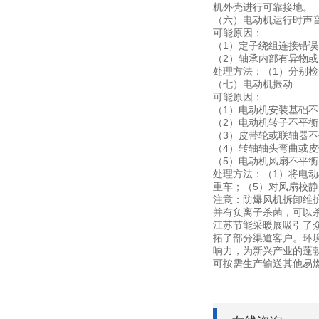
机外壳进行可靠接地。
（六）电动机运行时声
可能原因：
（1）定子绕组连接错
（2）轴承内部有异物
处理方法：（1）分别检
（七）电动机振动
可能原因：
（1）电动机安装基础不
（2）电动机转子不平衡
（3）皮带轮或联轴器
（4）转轴轴头弯曲或
（5）电动机风扇不平衡
处理方法：（1）将电
重车；（5）对风扇校静
注意：防爆风机拆卸维
并有负离子杀菌，可以
江苏节能采暖展吸引了
拓了部分渠道客户。环
响力，为新兴产业的蓬勃
可按需生产输送其他易