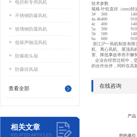
电控柜专用风机
技术参数
规格
叶轮直径（mm)
转速
3#
300
140
不锈钢防爆风机
4a 4b
400
910
4c
400
140
玻璃钢防腐风机
5a
500
910
5b
500
140
6a
600
910
低噪声轴流风机
浙江沪一风机制造有限
机、离心风机、屋顶风
害、降低事故率而不懈
防爆摇头扇
企业在经营过程中，坚
的合作伙伴，同时在高
防爆排风扇
在线咨询
查看全部
产品
相关文章
RELATED ARTICLES
您的单位