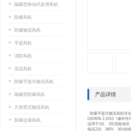
隔爆型移动式多用风机
防爆风机
防爆轴流风机
手提风机
消防风机
混流风机
防爆手提式轴流风机
产品详情
隔爆型防爆风机
方形壁式轴流风机
防爆手提式轴流风机符合GB
GB3836.2-2010《
防爆边墙风机
适用于1区、2区危险场所，
电压220、380V、36