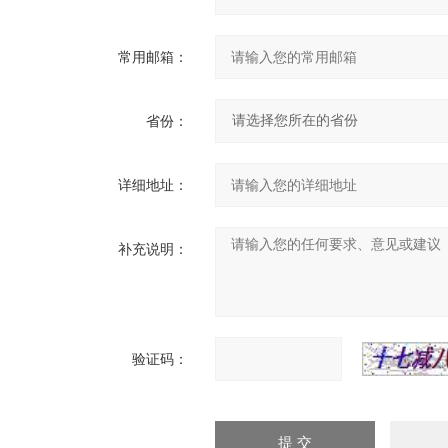
常用邮箱：
省份：
详细地址：
补充说明：
验证码：