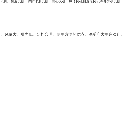
仪表风机、防爆风机、消防排烟风机、离心风机、屋顶风机和混流风机等各类型风机。
高、风量大、噪声低、结构合理、使用方便的优点。深受广大用户欢迎。