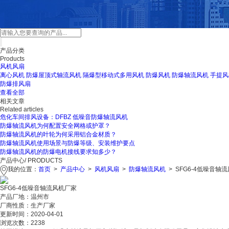
产品分类
Products
风机风扇
离心风机
防爆屋顶式轴流风机
隔爆型移动式多用风机
防爆风机
防爆轴流风机
手提风
防爆排风扇
查看全部
相关文章
Related articles
危化车间排风设备：DFBZ 低噪音防爆轴流风机
防爆轴流风机为何配置安全网格或护罩？
防爆轴流风机的叶轮为何采用铝合金材质？
防爆轴流风机使用场景与防爆等级、安装维护要点
防爆轴流风机的防爆电机接线要求知多少？
产品中心
/ PRODUCTS
我的位置：
首页
>
产品中心
>
风机风扇
>
防爆轴流风机
>
SFG6-4低噪音轴
SFG6-4低噪音轴流风机厂家
产品厂地：温州市
厂商性质：生产厂家
更新时间：2020-04-01
浏览次数：2238