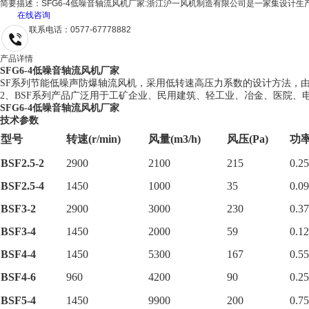
简要描述：
SFG6-4低噪音轴流风机厂家:浙江沪一风机制造有限公司是一家集设
在线咨询
联系电话：
0577-67778882
产品详情
SFG6-4低噪音轴流风机厂家
SF系列节能低噪声防爆轴流风机，采用低转速高压力系数的设计方法，
2、BSF系列产品广泛用于工矿企业、民用建筑、轻工业、冶金、医院
SFG6-4低噪音轴流风机厂家
技术参数
型号
转速
(r/min)
风量
(m3/h)
风压
(Pa)
功
BSF2.5-2
2900
2100
215
0.25
BSF2.5-4
1450
1000
35
0.09
BSF3-2
2900
3000
230
0.37
BSF3-4
1450
2000
59
0.12
BSF4-4
1450
5300
167
0.55
BSF4-6
960
4200
90
0.25
BSF5-4
1450
9900
200
0.75