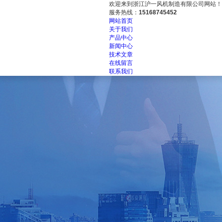
欢迎来到浙江沪一风机制造有限公司网站！
服务热线：
15168745452
网站首页
关于我们
产品中心
新闻中心
技术文章
在线留言
联系我们