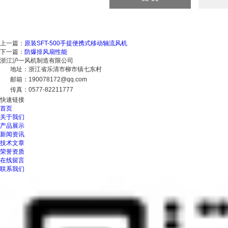
上一篇：
原装SFT-500手提便携式移动轴流风机
下一篇：
防爆排风扇性能
浙江沪一风机制造有限公司
地址：浙江省乐清市柳市镇七东村
邮箱：190078172@qq.com
传真：0577-82211777
快速链接
首页
关于我们
产品展示
新闻资讯
技术文章
荣誉资质
在线留言
联系我们