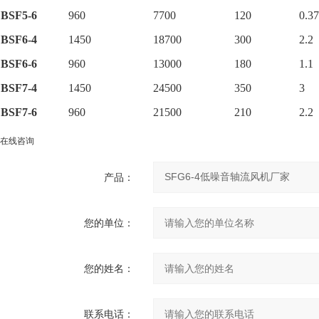
BSF5-6
960
7700
120
0.37
BSF6-4
1450
18700
300
2.2
BSF6-6
960
13000
180
1.1
BSF7-4
1450
24500
350
3
BSF7-6
960
21500
210
2.2
在线咨询
产品：
您的单位：
您的姓名：
联系电话：