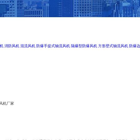
机
消防风机
混流风机
防爆手提式轴流风机
隔爆型防爆风机
方形壁式轴流风机
防爆
流风机厂家