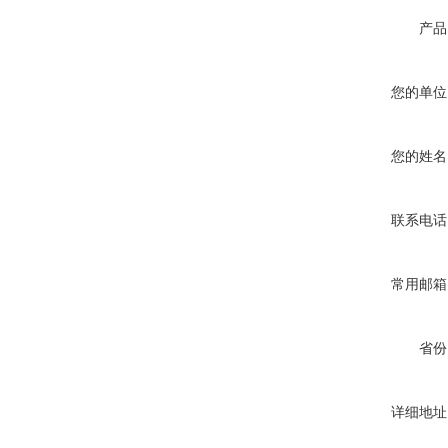
产品
您的单位
您的姓名
联系电话
常用邮箱
省份
详细地址