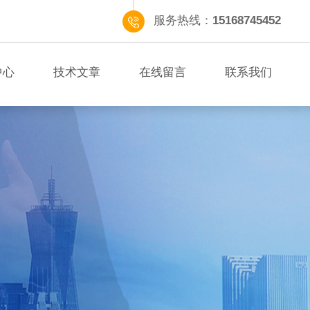
服务热线：
15168745452
中心
技术文章
在线留言
联系我们