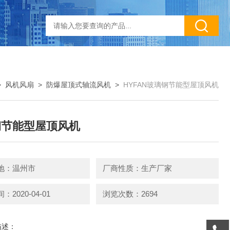
>
风机风扇
>
防爆屋顶式轴流风机
>
HYFAN玻璃钢节能型屋顶风机
钢节能型屋顶风机
地：温州市
厂商性质：生产厂家
2020-04-01
浏览次数：2694
描述：