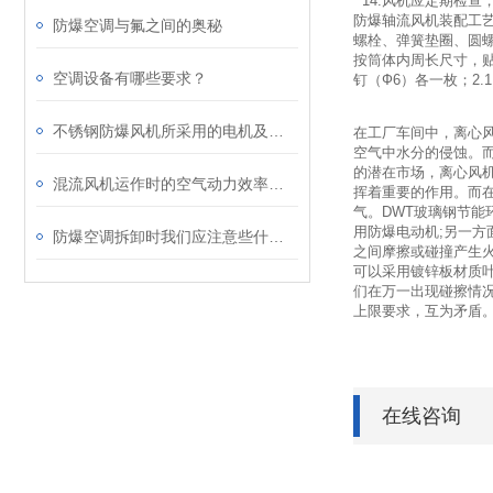
14.风机应定期检查
防爆轴流风机装配工艺
防爆空调与氟之间的奥秘
螺栓、弹簧垫圈、圆螺
按筒体内周长尺寸，贴
空调设备有哪些要求？
钉（Ф6）各一枚；2
不锈钢防爆风机所采用的电机及故障处理
在工厂车间中，离心
空气中水分的侵蚀。
的潜在市场，离心风
混流风机运作时的空气动力效率分析
挥着重要的作用。而
气。DWT玻璃钢节
用防爆电动机;另一方
防爆空调拆卸时我们应注意些什么？
之间摩擦或碰撞产生
可以采用镀锌板材质
们在万一出现碰擦情
上限要求，互为矛盾
在线咨询