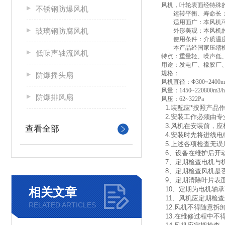
风机，叶轮表面经特殊
不锈钢防爆风机
运转平衡、寿命长：本
适用面广：本风机可以
玻璃钢防腐风机
外形美观：本风机的风
使用条件：介质温度不超
本产品经国家压缩机制
低噪声轴流风机
特点：重量轻、噪声低
用途：发电厂、橡胶厂
规格：
防爆摇头扇
风机直径：Φ300~2400
风量：1450~220800m3/
防爆排风扇
风压：62~322Pa
1.装配应*按照产品
2.安装工作必须由专
3.风机在安装前，
查看全部
4.安装时先将进线
5.上述各项检查无误
6、设备在维护后开
7、定期检查电机与
8、定期检查风机是
9、定期清除叶片表
相关文章
10、定期为电机轴
11、风机应定期检
RELATED ARTICLES
12.风机不得随意拆
13.在维修过程中不