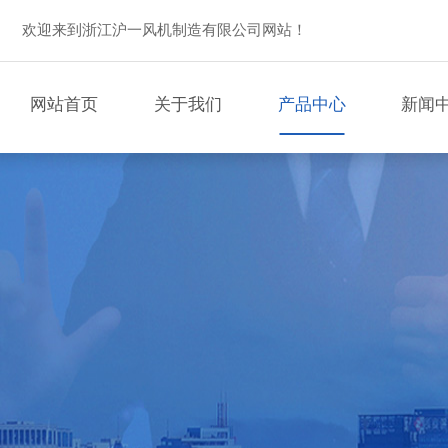
欢迎来到浙江沪一风机制造有限公司网站！
网站首页
关于我们
产品中心
新闻