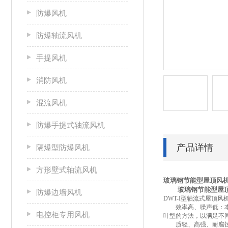
防爆风机
防爆轴流风机
手提风机
消防风机
混流风机
防爆手提式轴流风机
产品详情
隔爆型防爆风机
方形壁式轴流风机
玻璃钢节能型屋顶风
玻璃钢节能型屋
防爆边墙风机
DWT-I型轴流式屋
效率高、噪声低：本风机采
电控柜专用风机
叶型的方法，以满足不
质轻、高强、耐腐蚀：