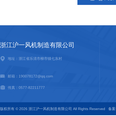
浙江沪一风机制造有限公司
地址：浙江省乐清市柳市镇七东村
邮箱：190078172@qq.com
传真：0577-82211777
版权所有 © 2026 浙江沪一风机制造有限公司 All Rights Reserved
备案号