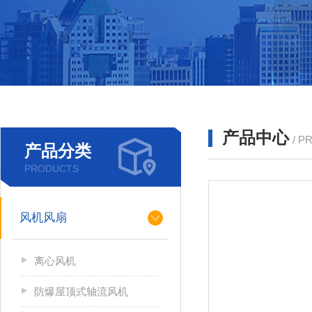
产品中心
/ P
产品分类
PRODUCTS
风机风扇
离心风机
防爆屋顶式轴流风机