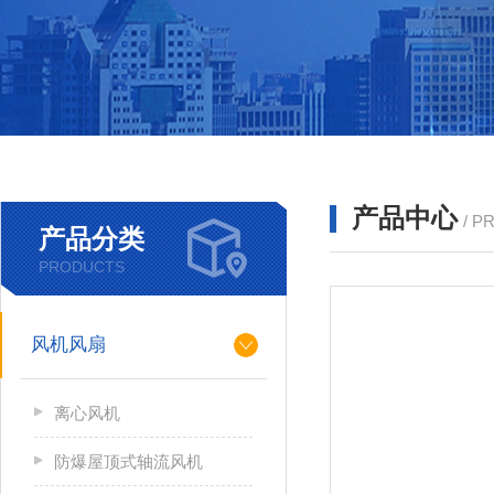
产品中心
/ P
产品分类
PRODUCTS
风机风扇
离心风机
防爆屋顶式轴流风机