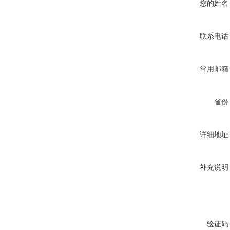
您的姓名
联系电话
常用邮箱
省份
详细地址
补充说明
验证码