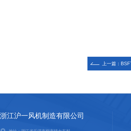
上一篇：
BS
浙江沪一风机制造有限公司