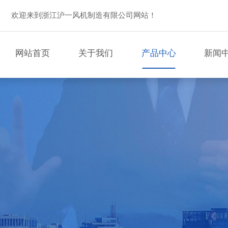
欢迎来到浙江沪一风机制造有限公司网站！
网站首页
关于我们
产品中心
新闻