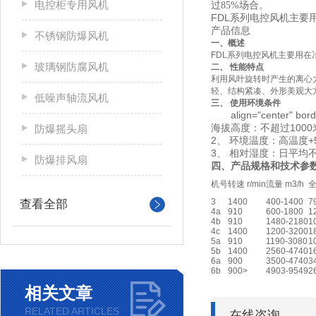
电控柜专用风机
过85%场合。
FDL系列电控风机主要
产品信息
不锈钢防爆风机
一、概述
FDL系列电控风机主要用
玻璃钢防腐风机
二、 性能特点
利用风叶旋转时产生的离心
轻、结构紧凑、外形美观大
低噪声轴流风机
三、 使用环境条件
align="center" border=
海拔高度：不超过1000
防爆摇头扇
2、 环境温度：高温度+
3、 相对湿度：日平均不
防爆排风扇
四、产品规格和技术参
机号
转速 r/min
流量 m3/h
全
3
1400
400-1400
7
查看全部
4a
910
600-1800
1
4b
910
1480-2180
1
4c
1400
1200-3200
1
5a
910
1190-3080
1
5b
1400
2560-4740
1
6a
900
3500-4740
3
6b
900>
4903-9549
2
相关文章
RELATED ARTICLES
在线咨询