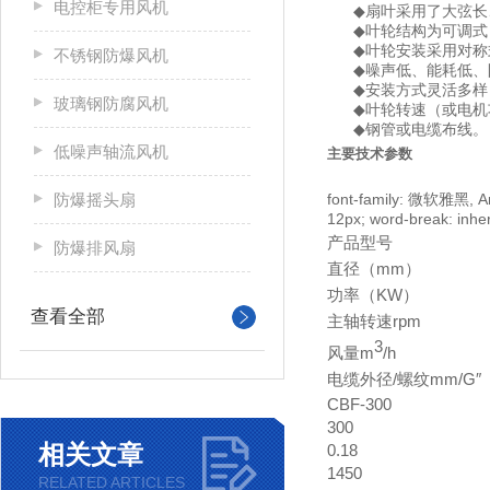
电控柜专用风机
◆
扇叶采用了大弦长
◆
叶轮结构为可调式
◆
叶轮安装采用对称
不锈钢防爆风机
◆
噪声低、能耗低
◆
安装方式灵活多样
玻璃钢防腐风机
◆
叶轮转速（或电机
◆
钢管或电缆布线
低噪声轴流风机
主要技术参数
防爆摇头扇
font-family: 微软雅黑, Arial
12px; word-break: inher
产品型号
防爆排风扇
直径（mm）
功率（KW）
查看全部
主轴转速rpm
3
风量m
/h
电缆外径/螺纹mm/G″
CBF-300
300
相关文章
0.18
1450
RELATED ARTICLES