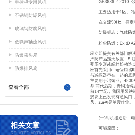
GB3836.2-201
电控柜专用风机
主要适用于1区、2区危
不锈钢防爆风机
在交流50Hz、额定电
玻璃钢防腐风机
防爆标志：气体防爆：Exd II
低噪声轴流风机
粉尘防爆：Ex tD A21 
应立即提交有关部门解
防爆摇头扇
严防产品露天放置，5
受压变形或螺栓松动造
防爆排风扇
应首先采用ding位销
与减振器串在一起的底
主要用于冶铸业。480
鼎.商代后期，青铜冶铸
查看全部
前14世纪，我国用陨
残块上已发现有通风口
风。zui初是单囊作业。
(一)时机接通后，电
相关文章
可能原因：
RELATED ARTICLES