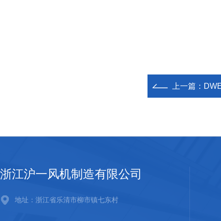
上一篇：
DW
浙江沪一风机制造有限公司
地址：浙江省乐清市柳市镇七东村