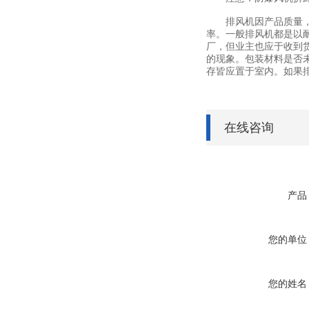
排风机因产品质量，效
率。一般排风机都是以
厂，但业主也应于收到
的现象。包装材料是否
存皆应置于室内。如果
在线咨询
产品
您的单位
您的姓名