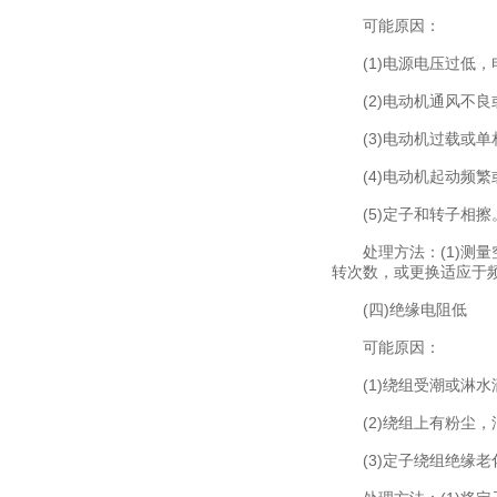
可能原因：
(1)电源电压过低，
(2)电动机通风不良
(3)电动机过载或单
(4)电动机起动频繁
(5)定子和转子相擦
处理方法：(1)测量空
转次数，或更换适应于频
(四)绝缘电阻低
可能原因：
(1)绕组受潮或淋水
(2)绕组上有粉尘，
(3)定子绕组绝缘老