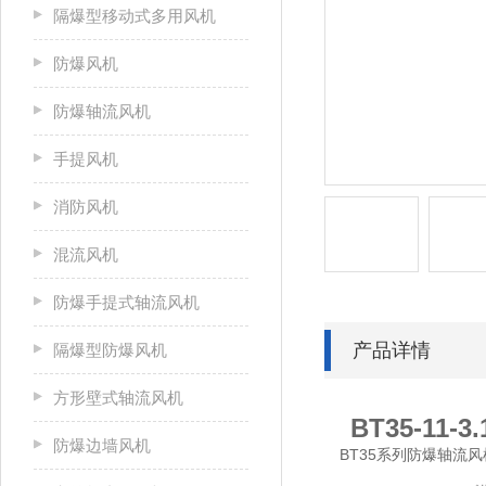
隔爆型移动式多用风机
防爆风机
防爆轴流风机
手提风机
消防风机
混流风机
防爆手提式轴流风机
产品详情
隔爆型防爆风机
方形壁式轴流风机
BT35-11
防爆边墙风机
BT35系列防爆轴流风机