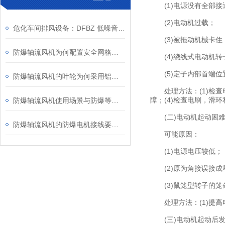
(1)电源没有全部接
(2)电动机过载；
危化车间排风设备：DFBZ 低噪音防爆轴流风机
(3)被拖动机械卡住
防爆轴流风机为何配置安全网格或护罩？
(4)绕线式电动机转
(5)定子内部首端位
防爆轴流风机的叶轮为何采用铝合金材质？
处理方法：(1)检查电
障；(4)检查电刷，滑
防爆轴流风机使用场景与防爆等级、安装维护要点
(二)电动机起动困难
防爆轴流风机的防爆电机接线要求知多少？
可能原因：
(1)电源电压较低；
(2)原为角接误接成
(3)鼠笼型转子的笼
处理方法：(1)提高电
(三)电动机起动后发