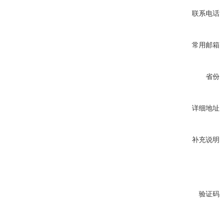
联系电话
常用邮箱
省份
详细地址
补充说明
验证码