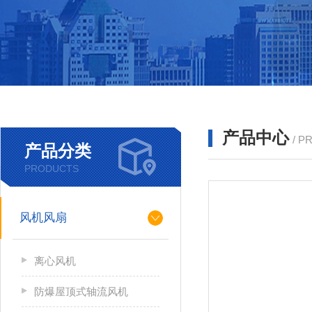
产品中心
/ P
产品分类
PRODUCTS
风机风扇
离心风机
防爆屋顶式轴流风机