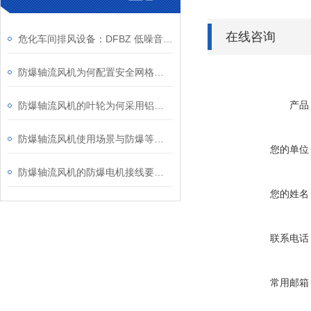
在线咨询
危化车间排风设备：DFBZ 低噪音防爆轴流风机
防爆轴流风机为何配置安全网格或护罩？
产品
防爆轴流风机的叶轮为何采用铝合金材质？
防爆轴流风机使用场景与防爆等级、安装维护要点
您的单位
防爆轴流风机的防爆电机接线要求知多少？
您的姓名
联系电话
常用邮箱