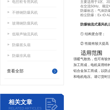
电控柜专用风机
主要适用于1区、2区危
在交流50Hz、额定电
防爆标志：气体防爆：Exd II
不锈钢防爆风机
粉尘防爆：Ex tD A21 
玻璃钢防腐风机
防爆轴流式通风机
低噪声轴流风机
① 结构更合理；
② 性能有较大提高，
防爆摇头扇
适用范围
防爆排风扇
强暖气散热，也可有较
加工而成，电机采用特
查看全部
铝合金加工而成，以防止在
和电机电压。请订货时
相关文章
RELATED ARTICLES