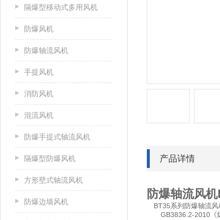
隔爆型移动式多用风机
防爆风机
防爆轴流风机
手提风机
消防风机
混流风机
防爆手提式轴流风机
产品详情
隔爆型防爆风机
方形壁式轴流风机
防爆轴流风机BT3
防爆边墙风机
BT35系列防爆轴流风机
GB3836.2-201