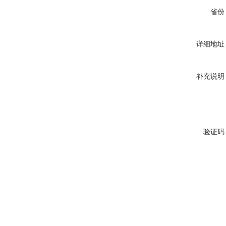
省份
详细地址
补充说明
验证码