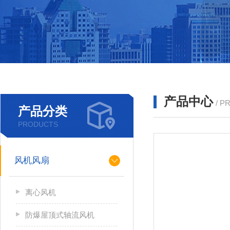
产品中心
/ P
产品分类
PRODUCTS
风机风扇
离心风机
防爆屋顶式轴流风机