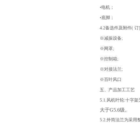
•电机；
•底脚；
4.2备选件及附件( 
※减振设备;
※网罩;
※控制箱;
※对接法兰;
※百叶风口
五、产品加工工艺
5.1.风机叶轮:
大于G5.6级。
5.2.外筒法兰为采