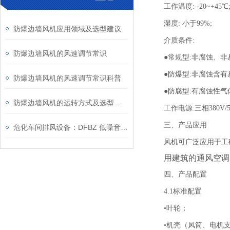
工作温度: -20~+45℃
湿度: 小于99%;
防爆边墙风机应用领域及选型建议
介质条件:
防爆边墙风机的风速调节常识
●常规型:非腐蚀、非易
●防爆型:非腐蚀含有易
防爆边墙风机的风速调节常识科普
●防腐型:有腐蚀性气
防爆边墙风机的运转方式及选型解析
工作电源:三相380V/
三、产品应用
危化车间排风设备：DFBZ 低噪音防爆轴流风机
风机可广泛应用于工
用建筑的通风空调
四、产品配置
4.1标准配置
•叶轮；
•机壳（风筒、电机