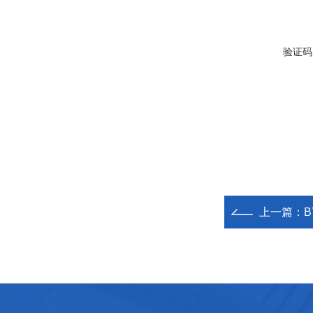
验证码
上一篇：