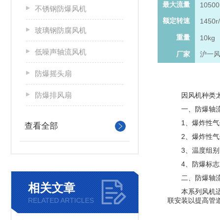
最大流量
10500
不锈钢防爆风机
额定转速
1450r
玻璃钢防腐风机
重量
10kg
低噪声轴流风机
厂家
沪一
防爆摇头扇
防爆排风扇
因风机种类太多
一、防爆轴流
1、爆炸性气体
查看全部
2、爆炸性气体
3、温度组别：
4、防爆标志： E
二、防爆轴流
相关文章
本系列风机适用
RELATED ARTICLES
联安装以提高管