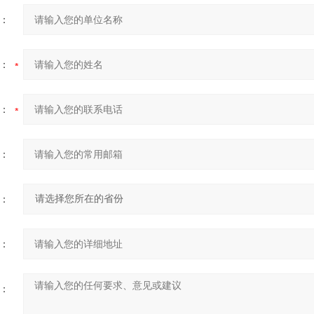
：
：
：
：
：
：
：