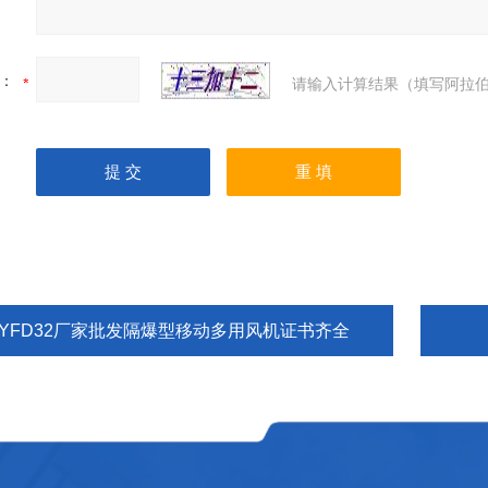
：
请输入计算结果（填写阿拉伯
BYFD32厂家批发隔爆型移动多用风机证书齐全