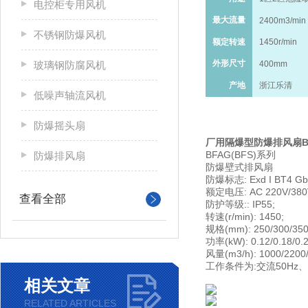
电控柜专用风机
最大流量
2400m3/min
不锈钢防爆风机
额定转速
1450r/min
外形尺寸
玻璃钢防腐风机
400mm
产地
浙江乐清
低噪声轴流风机
防爆摇头扇
厂用隔爆型防爆排风扇BF
BFAG(BFS)系列
防爆排风扇
防爆壁式排风扇
防爆标志: Exd I BT4 Gb (
额定电压: AC 220V/380
查看全部
防护等级:: IP55;
转速(r/min): 1450;
规格(mm): 250/300/350/
功率(kW): 0.12/0.18/0.2
风量(m3/h): 1000/2200/
工作条件为:交流50Hz
相关文章
RELATED ARTICLES