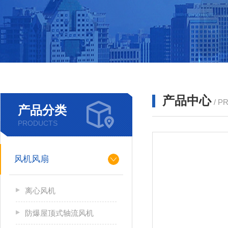
产品中心
/ P
产品分类
PRODUCTS
风机风扇
离心风机
防爆屋顶式轴流风机