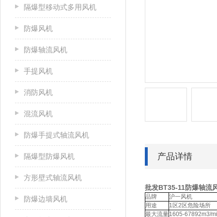
隔爆型移动式多用风机
防爆风机
防爆轴流风机
手提风机
消防风机
混流风机
防爆手提式轴流风机
产品详情
隔爆型防爆风机
方形壁式轴流风机
批发BT35-11防爆轴流
品牌
沪一风机
防爆边墙风机
用途
1区2区危险场所
最大流量
1605-67892m3/m