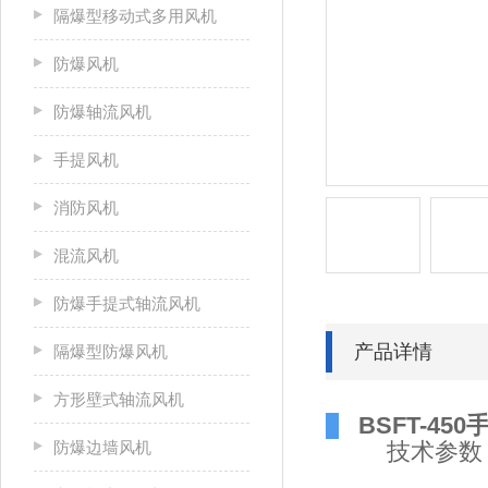
隔爆型移动式多用风机
防爆风机
防爆轴流风机
手提风机
消防风机
混流风机
防爆手提式轴流风机
产品详情
隔爆型防爆风机
方形壁式轴流风机
BSFT-4
防爆边墙风机
技术参数