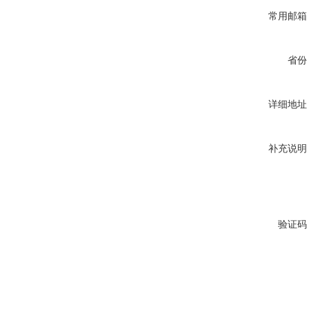
常用邮箱
省份
详细地址
补充说明
验证码