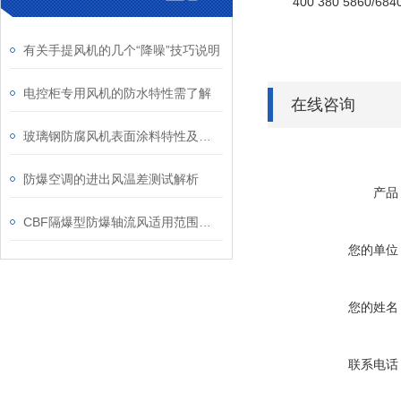
400 380 5860/6840
有关手提风机的几个“降噪”技巧说明
电控柜专用风机的防水特性需了解
在线咨询
玻璃钢防腐风机表面涂料特性及其保护作用
防爆空调的进出风温差测试解析
产品
CBF隔爆型防爆轴流风适用范围和规格介绍
您的单位
您的姓名
联系电话