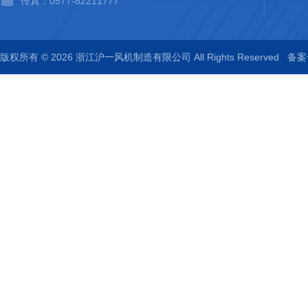
传真：0577-82211777
版权所有 © 2026 浙江沪一风机制造有限公司 All Rights Reserved
备案号