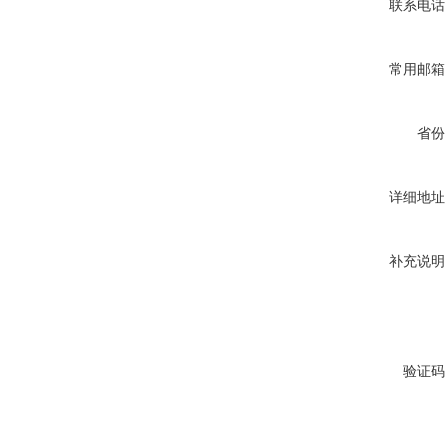
联系电话
常用邮箱
省份
详细地址
补充说明
验证码