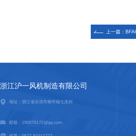
上一篇：
BF
浙江沪一风机制造有限公司
地址：浙江省乐清市柳市镇七东村
邮箱：190078172@qq.com
传真：0577-82211777