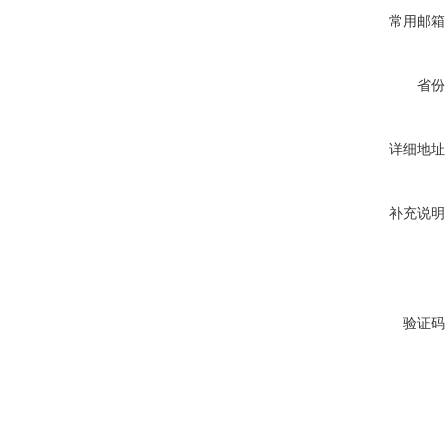
常用邮箱
省份
详细地址
补充说明
验证码