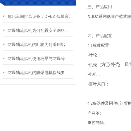
三、产品应用
危化车间排风设备：DFBZ 低噪音防爆轴流风机
XBDZ系列低噪声壁
防爆轴流风机为何配置安全网格或护罩？
四、产品配置
防爆轴流风机的叶轮为何采用铝合金材质？
4.1标准配置
•叶轮；
防爆轴流风机使用场景与防爆等级、安装维护要点
方形外壳、风
•机壳（
防爆轴流风机的防爆电机接线要求知多少？
•电机；
•百叶风口；
4.2备选件及附件( 订
※网罩;
※控制箱;