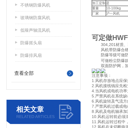
加工定制
是
不锈钢防爆风机
重量
10-100kg
厂家
沪一风机
玻璃钢防腐风机
低噪声轴流风机
可定做HWF
防爆摇头扇
304,201
风机带防爆合格
防爆等级可做防爆等级II
防爆排风扇
可做粉尘防爆款，防爆标
双面防护网，加
查看全部
注意事项：
1.风机存放地点应
2.风机接线钱应先
4.当风机或电机功
5.严禁风机在系统
6.风机旋转及气流
7.严禁风机过载或
相关文章
8.风机及电机轴承加
RELATED ARTICLES
10.风机运转前必
11.风机运转过程
12.风机在未切断