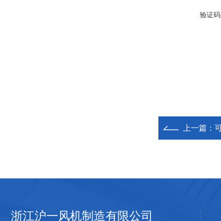
验证码
上一篇：
浙江沪一风机制造有限公司