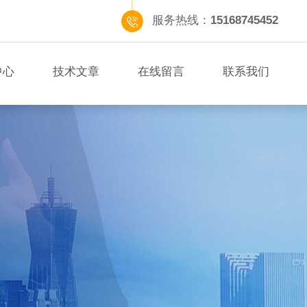
服务热线：
15168745452
中心
技术文章
在线留言
联系我们