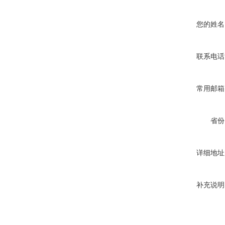
您的姓名
联系电话
常用邮箱
省份
详细地址
补充说明