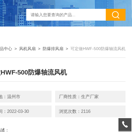
品中心
>
风机风扇
>
防爆排风扇
>
可定做HWF-500防爆轴流风机
HWF-500防爆轴流风机
地：温州市
厂商性质：生产厂家
2022-03-30
浏览次数：2116
描述：