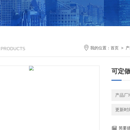
我的位置：
首页
>
产
/ PRODUCTS
可定做
产品厂
更新时间：
简要