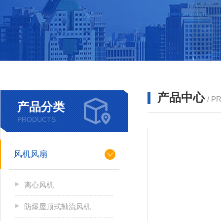
产品中心
/ P
产品分类
PRODUCTS
风机风扇
离心风机
防爆屋顶式轴流风机