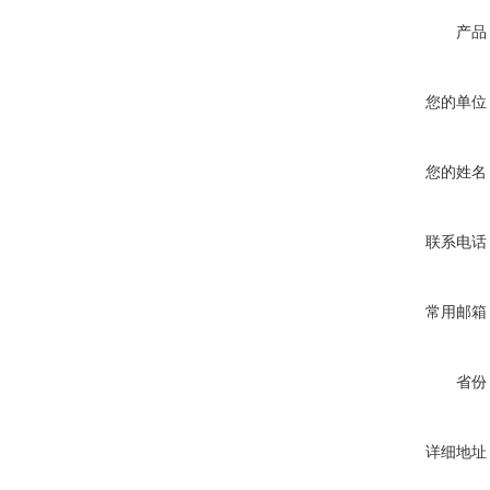
产品
您的单位
您的姓名
联系电话
常用邮箱
省份
详细地址