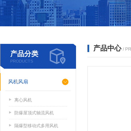
产品中心
/ P
产品分类
PRODUCTS
风机风扇
离心风机
防爆屋顶式轴流风机
隔爆型移动式多用风机