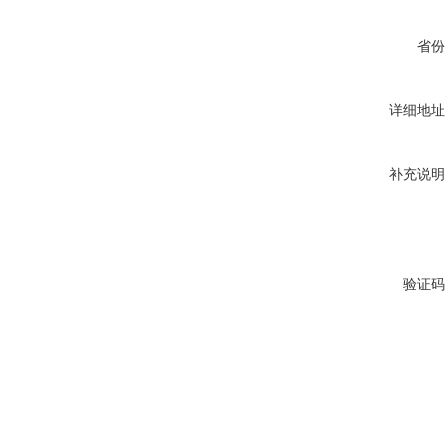
省份
详细地址
补充说明
验证码