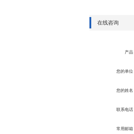
在线咨询
产品
您的单位
您的姓名
联系电话
常用邮箱