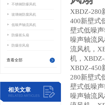
不锈钢防爆风机
XBDZ-2
玻璃钢防腐风机
400新壁式
低噪声轴流风机
壁式低噪声轴
防爆摇头扇
噪声轴流风机
防爆排风扇
流风机，XB
机，XBDZ
查看全部
XBDZ-4
280新壁式
壁式低噪声轴
相关文章
噪声轴流风机
RELATED ARTICLES