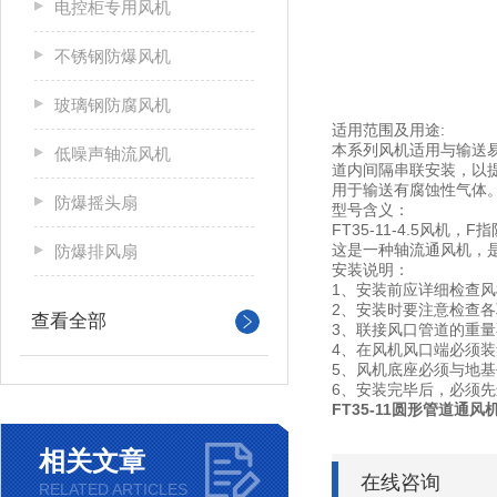
电控柜专用风机
不锈钢防爆风机
玻璃钢防腐风机
适用范围及用途:
本系列风机适用与输送
低噪声轴流风机
道内间隔串联安装，以提
用于输送有腐蚀性气体。
防爆摇头扇
型号含义：
FT35-11-4.5风
这是一种轴流通风机，是
防爆排风扇
安装说明：
1、安装前应详细检查
2、安装时要注意检查
查看全部
3、联接风口管道的重
4、在风机风口端必须
5、风机底座必须与地
6、安装完毕后，必须
FT35-11圆形管道通
相关文章
在线咨询
RELATED ARTICLES