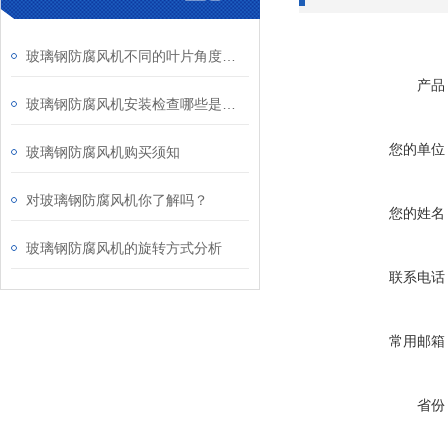
玻璃钢防腐风机不同的叶片角度将产生哪些影响？
产品
玻璃钢防腐风机安装检查哪些是必须要做的？
您的单位
玻璃钢防腐风机购买须知
对玻璃钢防腐风机你了解吗？
您的姓名
玻璃钢防腐风机的旋转方式分析
联系电话
常用邮箱
省份