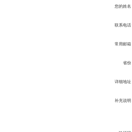
您的姓名
联系电话
常用邮箱
省份
详细地址
补充说明