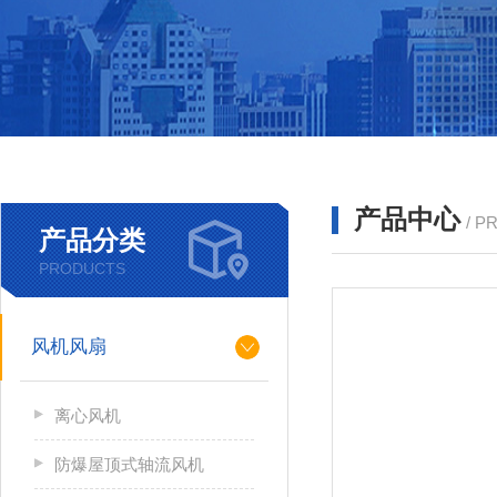
产品中心
/ P
产品分类
PRODUCTS
风机风扇
离心风机
防爆屋顶式轴流风机