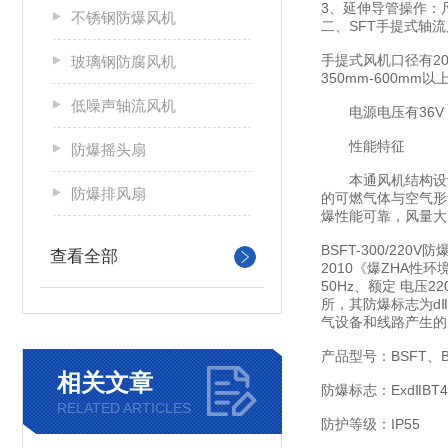
3、延伸导管操作：尺
不锈钢防爆风机
二、SFT手提式轴
手提式风机口径有200
玻璃钢防腐风机
350mm-600m
低噪声轴流风机
电源电压有36V，1
性能特征
防爆摇头扇
本通风机结构设计牢
防爆排风扇
的可燃气体与空气形
爆性能可靠，风量大
BSFT-300/22
查看全部
2010《爆ZHA性
50Hz、额定 电
所，其防爆标志为dⅡ
气设备和线路产生的
产品型号：BSFT、B
相关文章
防爆标志：ExdⅡBT
RELATED ARTICLES
防护等级：IP55