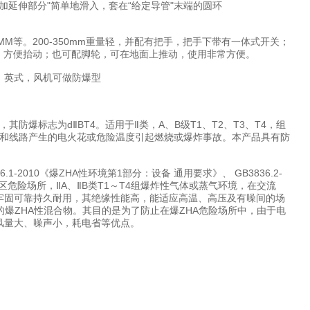
附加延伸部分"简单地滑入，套在“给定导管"末端的圆环
600MM等。200-350mm重量轻，并配有把手，把手下带有一体式开关；
有提手，方便抬动；也可配脚轮，可在地面上推动，使用非常方便。
式，英式，风机可做防爆型
标志为dⅡBT4。适用于Ⅱ类，A、B级T1、T2、T3、T4，组
和线路产生的电火花或危险温度引起燃烧或爆炸事故。本产品具有防
1-2010《爆ZHA性环境第1部分：设备 通用要求》、 GB3836.2-
2区危险场所，ⅡA、ⅡB类T1～T4组爆炸性气体或蒸气环境，在交流
构设计牢固可靠持久耐用，其绝缘性能高，能适应高温、高压及有噪间的场
形成的爆ZHA性混合物。其目的是为了防止在爆ZHA危险场所中，由于电
风量大、噪声小，耗电省等优点。