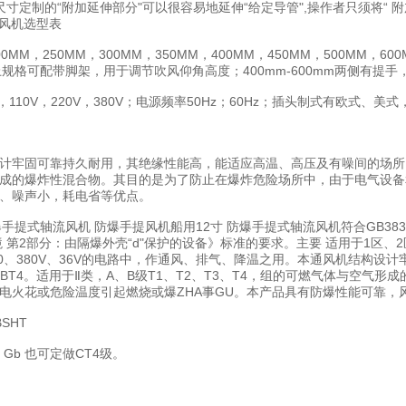
寸定制的“附加延伸部分"可以很容易地延伸“给定导管",操作者只须将“ 
流风机选型表
MM，250MM，300MM，350MM，400MM，450MM，500MM，
m以上规格可配带脚架，用于调节吹风仰角高度；400mm-600mm两侧
10V，220V，380V；电源频率50Hz；60Hz；插头制式有欧式、美
固可靠持久耐用，其绝缘性能高，能适应高温、高压及有噪间的场所，其防爆
成的爆炸性混合物。其目的是为了防止在爆炸危险场所中，由于电气设备
、噪声小，耗电省等优点。
0V防爆手提式轴流风机 防爆手提风机船用12寸 防爆手提式轴流风机符合GB3836.
环境 第2部分：由隔爆外壳“d"保护的设备》标准的要求。主要 适用于1区、
压220、380V、36V的电路中，作通风、排气、降温之用。本通风机结
BT4。适用于Ⅱ类，A、B级T1、T2、T3、T4，组的可燃气体与空气
电火花或危险温度引起燃烧或爆ZHA事GU。本产品具有防爆性能可靠，
SHT
4 Gb 也可定做CT4级。