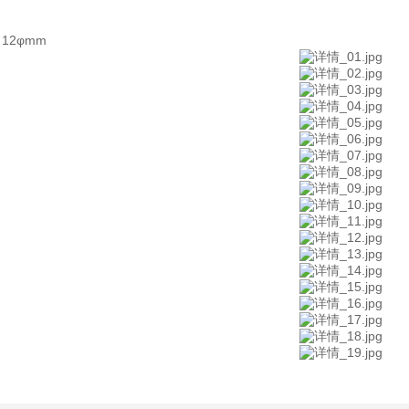
12φmm