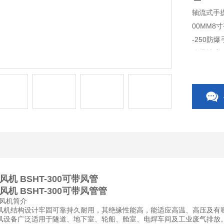
轴流式手提
00MM8寸手提式防
-250防
防爆轴流风
机，BSH
机 BSHT-300可带风管
机 BSHT-300可带风管
管
流风机简介
风机结构设计牢固可靠持久耐用，其绝缘性能高，能适应高温、高压及有
风设备广泛适用于隧道、地下室、轮船、舱室、电焊车间及工业废气排放