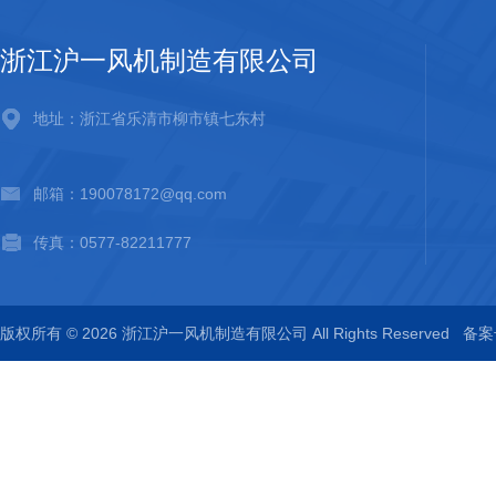
浙江沪一风机制造有限公司
地址：浙江省乐清市柳市镇七东村
邮箱：190078172@qq.com
传真：0577-82211777
版权所有 © 2026 浙江沪一风机制造有限公司 All Rights Reserved
备案号