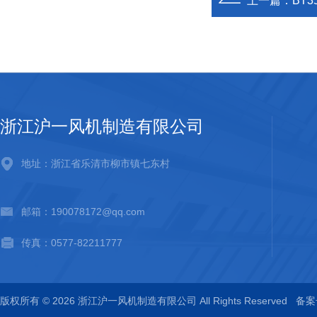
上一篇：
BT3
浙江沪一风机制造有限公司
地址：浙江省乐清市柳市镇七东村
邮箱：190078172@qq.com
传真：0577-82211777
版权所有 © 2026 浙江沪一风机制造有限公司 All Rights Reserved
备案号