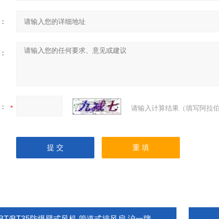
：
：
：
请输入计算结果（填写阿拉伯
BT/BT35防爆壁式风机 管道式排风扇 沪一牌