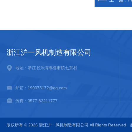
浙江沪一风机制造有限公司
地址：浙江省乐清市柳市镇七东村
邮箱：190078172@qq.com
传真：0577-82211777
版权所有 © 2026 浙江沪一风机制造有限公司 All Rights Reserved