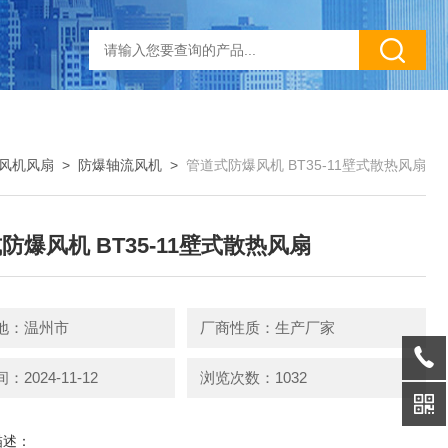
风机风扇
>
防爆轴流风机
>
管道式防爆风机 BT35-11壁式散热风扇
防爆风机 BT35-11壁式散热风扇
地：温州市
厂商性质：生产厂家
2024-11-12
浏览次数：1032
描述：