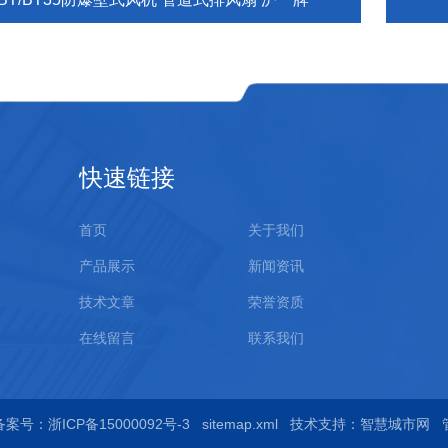
快速链接
首页
关于我们
产品展示
新闻资讯
技术文章
荣誉资质
在线留言
联系我们
备案号：浙ICP备15000092号-3
sitemap.xml
技术支持：
智慧城市网