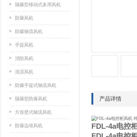
隔爆型移动式多用风机
防爆风机
防爆轴流风机
手提风机
消防风机
混流风机
防爆手提式轴流风机
产品详情
隔爆型防爆风机
方形壁式轴流风机
FDL-4a电
防爆边墙风机
FDL-4a电