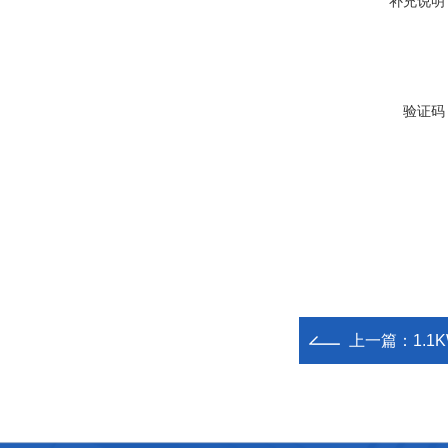
补充说明
验证码
上一篇：
1.