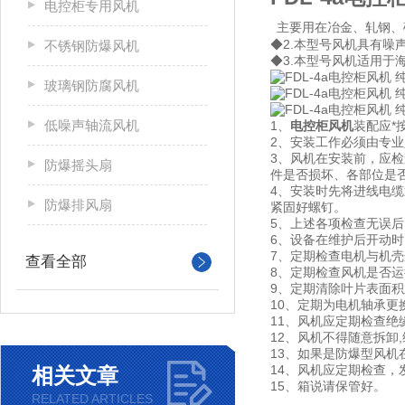
电控柜专用风机
主要用在冶金、轧钢、
◆2.本型号风机具有
不锈钢防爆风机
◆3.本型号风机适用于海
玻璃钢防腐风机
低噪声轴流风机
1、
电控柜风机
装配应*
2、安装工作必须由专
3、风机在安装前，应
防爆摇头扇
件是否损坏、各部位是
4、安装时先将进线电
防爆排风扇
紧固好螺钉。
5、上述各项检查无误
6、设备在维护后开动
7、定期检查电机与机
查看全部
8、定期检查风机是否
9、定期清除叶片表面
10、定期为电机轴承
11、风机应定期检查绝
12、风机不得随意拆卸
13、如果是防爆型风
14、风机应定期检查，
相关文章
15、箱说请保管好。
RELATED ARTICLES