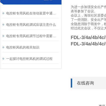
为进一步加强安全出产
表等参加了会议。
电控柜专用风机在传动装置中通风冷却的应用
会议上，海坝社区居委
了一些消防、安全出产
全隐患消除于萌发中，
电控柜专用风机调试应该注意什么
经过此次会议，不仅让
电控柜专用风机调节过程中需要注意什么?
FDL-3/4a/4b/
FDL-3/4a/4b/
电控柜风机的相关知识
一起探讨电控柜风机的调试过程
在线咨询