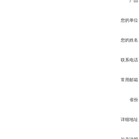
产品
您的单位
您的姓名
联系电话
常用邮箱
省份
详细地址