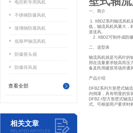
壁式轴流
电控柜专用风机
一、简介
不锈钢防爆风机
1. XBDZ系列轴流
低，轴流风机风量大，
玻璃钢防腐风机
道送风。
2. XBDZ可制作成防
低噪声轴流风机
二、选型表
防爆摇头扇
轴流风机就是与风叶的
用在流量要求较高而压
防爆排风扇
备及民用建筑等场所通
产品介绍
查看全部
DFBZ系列方形壁式轴
内倒灌，具有明显的安
DFBZ-I型方形壁式轴
式。可根据用户要求时称防
相关文章
RELATED ARTICLES