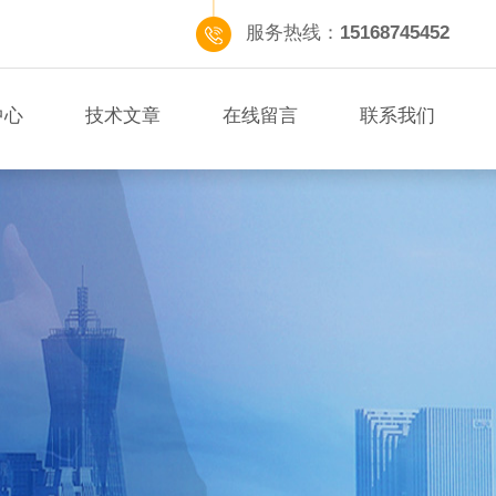
服务热线：
15168745452
中心
技术文章
在线留言
联系我们