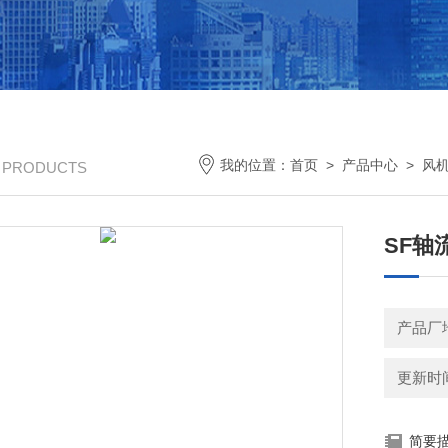
我的位置：
首页
>
产品中心
>
风
/ PRODUCTS
SF轴
产品厂
更新时间：
简要