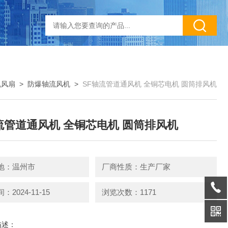
机风扇
>
防爆轴流风机
>
SF轴流管道通风机 全铜芯电机 圆筒排风机
流管道通风机 全铜芯电机 圆筒排风机
地：温州市
厂商性质：生产厂家
2024-11-15
浏览次数：1171
描述：