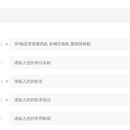
：
：
：
：
：