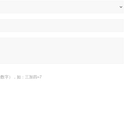
数字），如：三加四=7