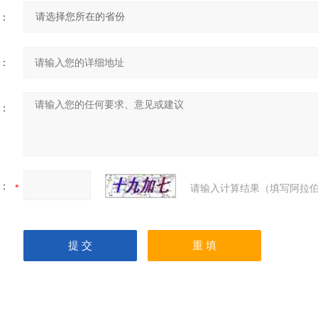
：
：
：
：
请输入计算结果（填写阿拉伯