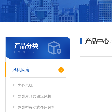
产品中心
产品分类
PRODUCTS
风机风扇
离心风机
防爆屋顶式轴流风机
隔爆型移动式多用风机