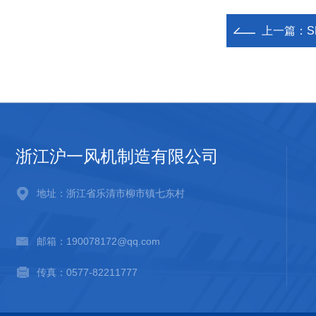
上一篇：
浙江沪一风机制造有限公司
地址：浙江省乐清市柳市镇七东村
邮箱：190078172@qq.com
传真：0577-82211777