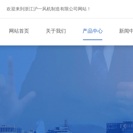
欢迎来到浙江沪一风机制造有限公司网站！
网站首页
关于我们
产品中心
新闻