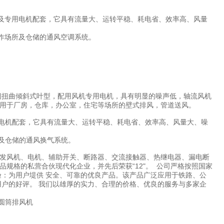
机及专用电机配套，它具有流量大、运转平稳、耗电省、效率高、风量
作场所及仓储的通风空调系统。
间扭曲倾斜式叶型，配用风机专用电机，具有明显的噪声低，轴流风机
用于厂房，仓库，办公室，住宅等场所的壁式排风，管道送风。
用电机配套，它具有流量大、运转平稳、耗电省、效率高、风量大、噪
所及仓储的通风换气系统。
发风机、电机、辅助开关、断路器、交流接触器、热继电器、漏电断
品规格的私营合伙现代化企业，并先后荣获“12"。 公司严格按照国家
验：为用户堤供 安全、可靠的优良产品。该产品广泛应用于铁路、公
用户的好评。 我们以雄厚的实力、合理的价格、优良的服务与多家企