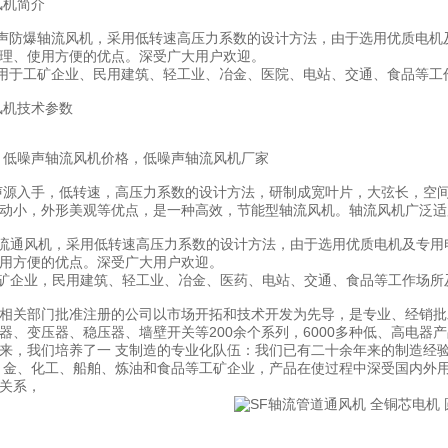
风机简介
噪声防爆轴流风机，采用低转速高压力系数的设计方法，由于选用优质电
理、使用方便的优点。深受广大用户欢迎。
泛用于工矿企业、民用建筑、轻工业、冶金、医院、电站、交通、食品等工
风机技术参数
，低噪声轴流风机价格，低噪声轴流风机厂家
声源入手，低转速，高压力系数的设计方法，研制成宽叶片，大弦长，空
动小，外形美观等优点，是一种高效，节能型轴流风机。轴流风机广泛适
声轴流通风机，采用低转速高压力系数的设计方法，由于选用优质电机及专
用方便的优点。深受广大用户欢迎。
于工矿企业，民用建筑、轻工业、冶金、医药、电站、交通、食品等工作场
相关部门批准注册的公司以市场开拓和技术开发为先导，是专业、经销批
器、变压器、稳压器、墙壁开关等200余个系列，6000多种低、高电器产
来，我们培养了一 支制造的专业化队伍：我们已有二十余年来的制造经
 金、化工、船舶、炼油和食品等工矿企业，产品在使过程中深受国内外
关系，