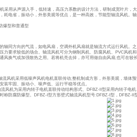
轴流风机采用从声源入手，低转速，高压力系数的设计方法，研制成宽叶片
，耗电省，振动小，外形美观等优点，是一种高效，节能型轴流风机。轴
成防爆型和普通型
的轴同方向的气流，如电风扇，空调外机风扇就是轴流方式运行风机。之
压力要求较低的场合。轴流风机可分为钢制风机、防腐风机、PVC风机
通风换气或加强散热之用。若将机壳去掉，亦可用做自由风扇,也可在较
式轴流风机采用低噪声风机电机直联传动;整机制成方形，外形美观，墙体
安装牢固、振动小、噪声低、运行平稳等优点。
式轴流风机为采用内转子电机直联传动结构形式、DFBZ-II型采用内转子电机
称防腐防爆型。DFBZ-I型方形壁式轴流风机型号:DFBZ-I型，DFBZ-