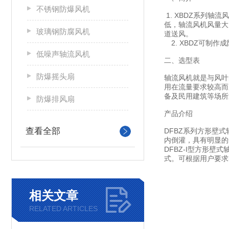
不锈钢防爆风机
1. XBDZ系列
低，轴流风机风量大
玻璃钢防腐风机
道送风。
2. XBDZ可制作
低噪声轴流风机
二、选型表
防爆摇头扇
轴流风机就是与风叶
用在流量要求较高而
备及民用建筑等场所
防爆排风扇
产品介绍
查看全部
DFBZ系列方形壁
内倒灌，具有明显的
DFBZ-I型方形壁
式。可根据用户要求时
相关文章
RELATED ARTICLES