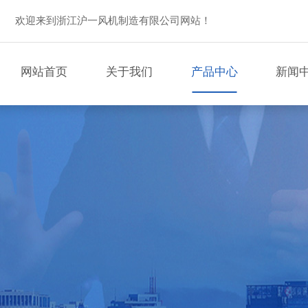
欢迎来到浙江沪一风机制造有限公司网站！
网站首页
关于我们
产品中心
新闻