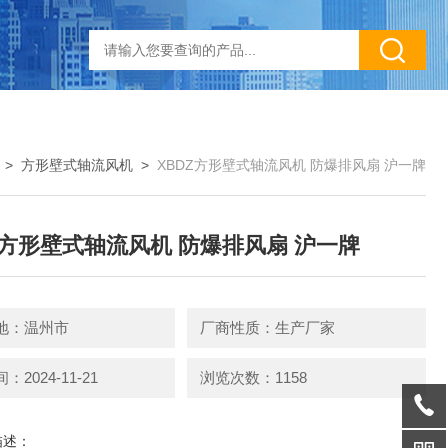
>
方形壁式轴流风机
>
XBDZ方形壁式轴流风机 防爆排风扇 沪一牌
Z方形壁式轴流风机 防爆排风扇 沪一牌
地：温州市
厂商性质：生产厂家
2024-11-21
浏览次数：1158
描述：