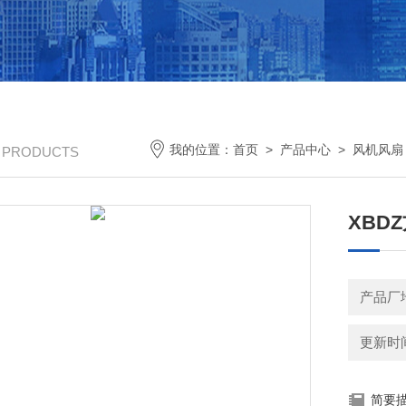
我的位置：
首页
>
产品中心
>
风机风扇
/ PRODUCTS
XBD
产品厂
更新时间：
简要