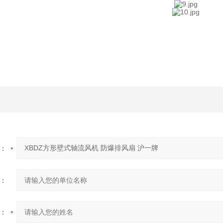
：
：
：